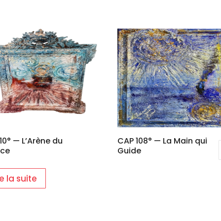
10° — L’Arène du
CAP 108° — La Main qui
nce
Guide
re la suite