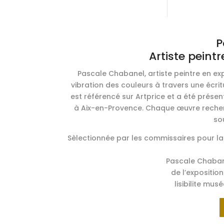
P
Artiste peint
Pascale Chabanel, artiste peintre en exp
vibration des couleurs à travers une écritu
est référencé sur Artprice et a été prés
à Aix-en-Provence. Chaque œuvre recherch
so
Sèlectionnée par les commissaires pour l
Pascale Chabane
de l’expositio
lisibilite mu