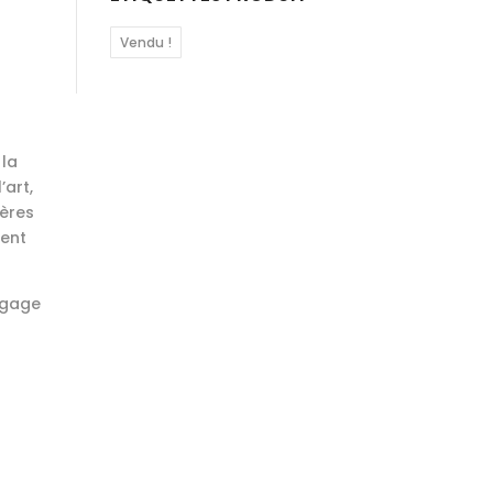
Vendu !
 la
’art,
hères
ient
ngage