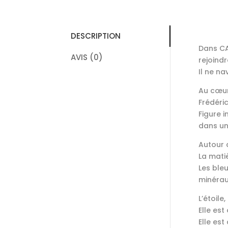
DESCRIPTION
Dans CA
AVIS (0)
rejoindr
Il ne na
Au cœur
Frédéric
Figure 
dans un
Autour d
La matiè
Les bleu
minéraux
L’étoile
Elle est
Elle est