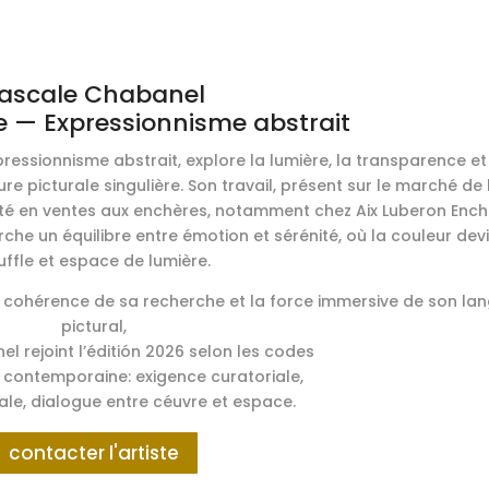
ascale Chabanel
re — Expressionnisme abstrait
ressionnisme abstrait, explore la lumière, la transparence et
re picturale singulière. Son travail, présent sur le marché de l
enté en ventes aux enchères, notamment chez Aix Luberon Enc
e un équilibre entre émotion et sérénité, où la couleur dev
uffle et espace de lumière.
a cohérence de sa recherche et la force immersive de son la
pictural,
l rejoint l’éditión 2026 selon les codes
n contemporaine: exigence curatoriale,
séale, dialogue entre céuvre et espace.
contacter l'artiste